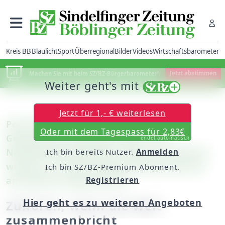
Kreis BB
Blaulicht
Sport
Überregional
Bilder
Videos
Wirtschaftsbarometer
Machen Sie mit beim SZ/BZ-Bürgerbarometer!
Jetzt abstimmen
Weiter geht's mit
Jetzt für 1,- € weiterlesen
Porträt: Der ehemalige Ehninger
Oder mit dem Tagespass für 2,83€
Gemeinderat Wilhelm Tafel ist als
endet automatisch
Notfallnachsorgehelfer tätig / Im Februar
Ich bin bereits Nutzer.
Anmelden
wurde er mit dem Bundesverdienstkreuz
Ich bin SZ/BZ-Premium Abonnent.
am Bande ausgezeichnet
Registrieren
Hier geht es zu weiteren Angeboten
Zuhören, wenn die Welt
zusammenbricht