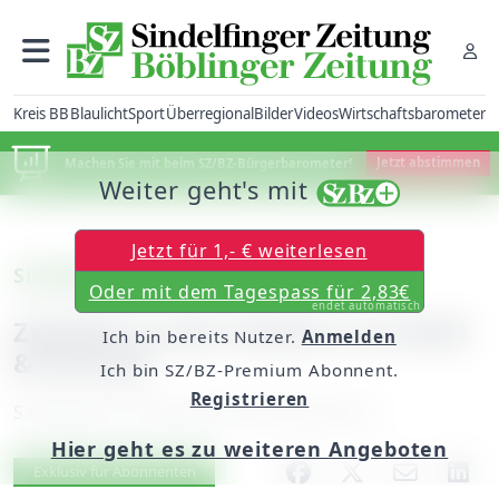
Kreis BB
Blaulicht
Sport
Überregional
Bilder
Videos
Wirtschaftsbarometer
Machen Sie mit beim SZ/BZ-Bürgerbarometer!
Jetzt abstimmen
Weiter geht's mit
Jetzt für 1,- € weiterlesen
Sindelfingen: Sitzung fällt aus
Oder mit dem Tagespass für 2,83€
endet automatisch
Zweifel an den Zahlen von Rödl
Ich bin bereits Nutzer.
Anmelden
& Partner
Ich bin SZ/BZ-Premium Abonnent.
Registrieren
Samstag, 05. Dezember 2009, 00:00 Uhr
Hier geht es zu weiteren Angeboten
Artikel vorlesen
Exklusiv für Abonnenten