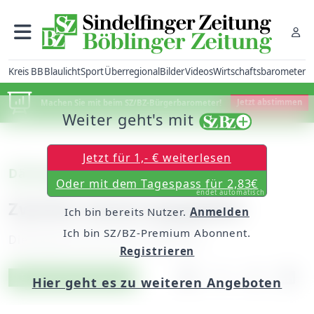
Kreis BB
Blaulicht
Sport
Überregional
Bilder
Videos
Wirtschaftsbarometer
Machen Sie mit beim SZ/BZ-Bürgerbarometer!
Jetzt abstimmen
Weiter geht's mit
Jetzt für 1,- € weiterlesen
Dätzingen
Oder mit dem Tagespass für 2,83€
endet automatisch
Zweites Sanierungsgebiet
Ich bin bereits Nutzer.
Anmelden
Ich bin SZ/BZ-Premium Abonnent.
Dienstag, 30. Juni 2015, 06:00 Uhr
Registrieren
Artikel vorlesen
Exklusiv für Abonnenten
Hier geht es zu weiteren Angeboten