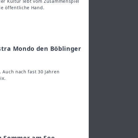
kaler Kultur lebt vom Zusammenspiel
e öffentliche Hand.
stra Mondo den Böblinger
t. Auch nach fast 30 Jahren
ix.
im Sommer am See