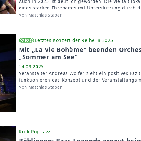
Auch in 2025 ist deutlich geworden: Die Vielfalt lo
eines starken Ehrenamts mit Unterstützung durch di
Von Matthias Staber
Letztes Konzert der Reihe in 2025
Mit „La Vie Bohème“ beenden Orche
„Sommer am See“
14.09.2025
Veranstalter Andreas Wolfer zieht ein positives Fazi
funktionieren das Konzept und der Veranstaltungsm
Von Matthias Staber
Rock-Pop-Jazz
Böblingen: Bass-Legende groovt be