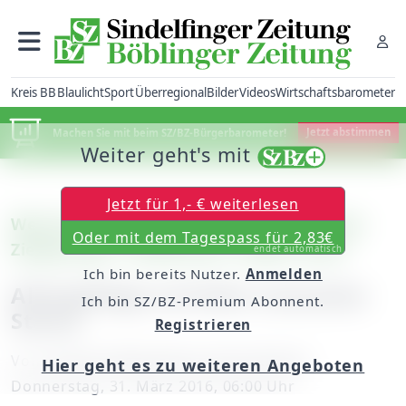
Kreis BB
Blaulicht
Sport
Überregional
Bilder
Videos
Wirtschaftsbarometer
Machen Sie mit beim SZ/BZ-Bürgerbarometer!
Jetzt abstimmen
Weiter geht's mit
Jetzt für 1,- € weiterlesen
Weil der Stadt: Seniorenzentrum auf der
Oder mit dem Tagespass für 2,83€
Zielgeraden / SZ/BZ-Serie „Näher dran“
endet automatisch
Ich bin bereits Nutzer.
Anmelden
Altenpflege auf dem neuesten
Ich bin SZ/BZ-Premium Abonnent.
Stand
Registrieren
Von
unserem Mitarbeiter Heinz Richter
Hier geht es zu weiteren Angeboten
Donnerstag, 31. März 2016, 06:00 Uhr