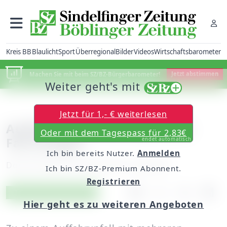
Kreis BB
Blaulicht
Sport
Überregional
Bilder
Videos
Wirtschaftsbarometer
Machen Sie mit beim SZ/BZ-Bürgerbarometer!
Jetzt abstimmen
Weiter geht's mit
Jetzt für 1,- € weiterlesen
Auffahrunfall mit mehreren
Oder mit dem Tagespass für 2,83€
Fahrzeugen
endet automatisch
Ich bin bereits Nutzer.
Anmelden
Donnerstag, 29. Januar 2015, 10:44 Uhr
Ich bin SZ/BZ-Premium Abonnent.
Registrieren
Artikel vorlesen
Exklusiv für Abonnenten
Hier geht es zu weiteren Angeboten