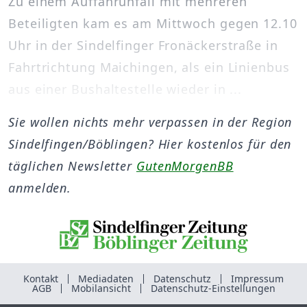
Zu einem Auffahrunfall mit mehreren
Beteiligten kam es am Mittwoch gegen 12.10
Uhr in der Sindelfinger Fronäckerstraße in
Fahrtrichtung Maichingen, als ein Linienbus
aus einer Bushaltestelle wieder in ...
Sie wollen nichts mehr verpassen in der Region
Sindelfingen/Böblingen? Hier kostenlos für den
täglichen Newsletter
GutenMorgenBB
anmelden.
Kontakt
Mediadaten
Datenschutz
Impressum
AGB
Mobilansicht
Datenschutz-Einstellungen