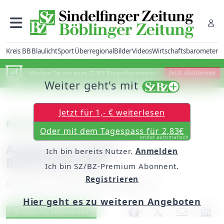
Kreis BB
Blaulicht
Sport
Überregional
Bilder
Videos
Wirtschaftsbarometer
Machen Sie mit beim SZ/BZ-Bürgerbarometer!
Jetzt abstimmen
Weiter geht's mit
Jetzt für 1,- € weiterlesen
Renningen
Oder mit dem Tagespass für 2,83€
endet automatisch
Ausbau der Alten
Ich bin bereits Nutzer.
Anmelden
Bahnhofstraße
Ich bin SZ/BZ-Premium Abonnent.
Registrieren
Montag, 01. Oktober 2007, 00:00 Uhr
Hier geht es zu weiteren Angeboten
Artikel vorlesen
Exklusiv für Abonnenten