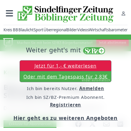
Kreis BB
Blaulicht
Sport
Überregional
Bilder
Videos
Wirtschaftsbarometer
Machen Sie mit beim SZ/BZ-Bürgerbarometer!
Jetzt abstimmen
Weiter geht's mit
Jetzt für 1,- € weiterlesen
Kreis Böblingen/Calw
Oder mit dem Tagespass für 2,83€
endet automatisch
Bahn-Aktivisten gegen
Ich bin bereits Nutzer.
Anmelden
Stacheldraht
Ich bin SZ/BZ-Premium Abonnent.
Registrieren
Donnerstag, 06. Oktober 2016, 06:00 Uhr
Hier geht es zu weiteren Angeboten
Artikel vorlesen
Exklusiv für Abonnenten