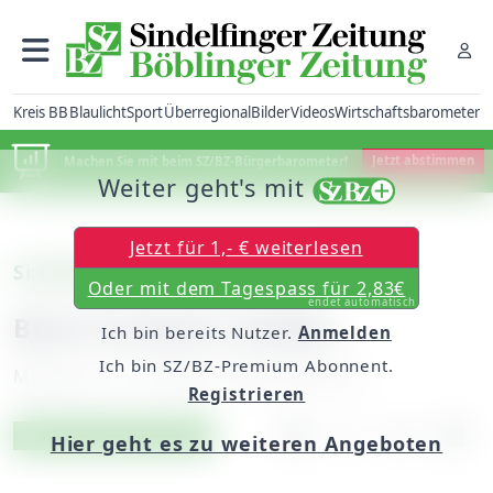
Kreis BB
Blaulicht
Sport
Überregional
Bilder
Videos
Wirtschaftsbarometer
Machen Sie mit beim SZ/BZ-Bürgerbarometer!
Jetzt abstimmen
Weiter geht's mit
Jetzt für 1,- € weiterlesen
Sindelfingen: Versteigerung
Oder mit dem Tagespass für 2,83€
endet automatisch
Beim Fundamt melden
Ich bin bereits Nutzer.
Anmelden
Ich bin SZ/BZ-Premium Abonnent.
Mittwoch, 21. Oktober 2009, 00:00 Uhr
Registrieren
Artikel vorlesen
Exklusiv für Abonnenten
Hier geht es zu weiteren Angeboten