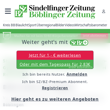
Kreis BB
Blaulicht
Sport
Überregional
Bilder
Videos
Wirtschaftsbarometer
Machen Sie mit beim SZ/BZ-Bürgerbarometer!
Jetzt abstimmen
Weiter geht's mit
Jetzt für 1,- € weiterlesen
Studienfahrt: Zwölftklässler des Otto-Hahn-
Oder mit dem Tagespass für 2,83€
Gymnasiums hatten die Auswahl unter drei
endet automatisch
Reisezielen
Ich bin bereits Nutzer.
Anmelden
Ich bin SZ/BZ-Premium Abonnent.
Bella Italia als Magnet
Registrieren
Von
Thorsten Glotzmann, Otto-Hahn-Gymnasium
Hier geht es zu weiteren Angeboten
Böblingen