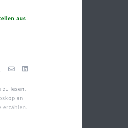
ellen aus
e zu lesen.
doskop an
 erzählen.