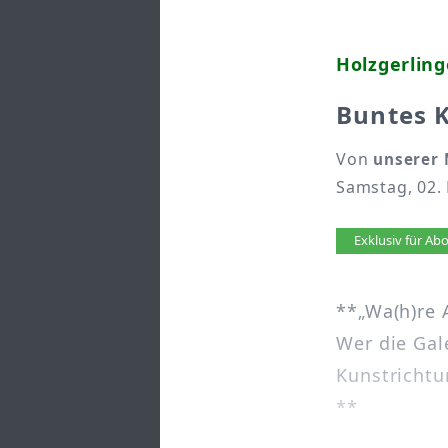
Holzgerling
Buntes 
Von
unserer 
Samstag, 02. 
Artikel 
Exklusiv für A
**„Wa(h)re A
Wer die Gal
Kunstrichtu
**