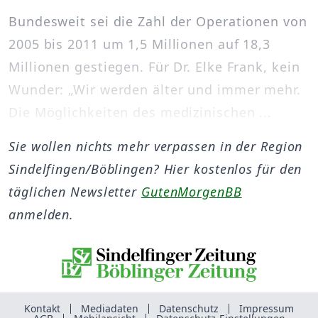
Bundesweit sei die Zahl der Operationen von
2005 bis 2011 um 1,5 Millionen auf 18,3
Millionen gestiegen. Für Dr. Elke Frank, kein
Wunder: „Wir werden älter und immer mehr.
Die Möglichkeiten des medizinischen ...
Sie wollen nichts mehr verpassen in der Region
Sindelfingen/Böblingen? Hier kostenlos für den
täglichen Newsletter
GutenMorgenBB
anmelden.
Kontakt
Mediadaten
Datenschutz
Impressum