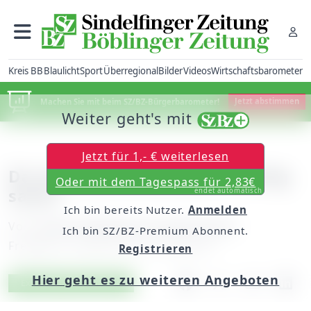
Kreis BB
Blaulicht
Sport
Überregional
Bilder
Videos
Wirtschaftsbarometer
Machen Sie mit beim SZ/BZ-Bürgerbarometer!
Jetzt abstimmen
Weiter geht's mit
Jetzt für 1,- € weiterlesen
Da wird die Klinikchefin richtig
Oder mit dem Tagespass für 2,83€
sauer
endet automatisch
Ich bin bereits Nutzer.
Anmelden
Von
unserer Redakteurin Fariba Sattler
Ich bin SZ/BZ-Premium Abonnent.
Freitag, 01. Februar 2013, 00:00 Uhr
Registrieren
Hier geht es zu weiteren Angeboten
Artikel vorlesen
Exklusiv für Abonnenten