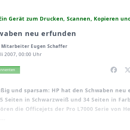
 Ein Gerät zum Drucken, Scannen, Kopieren un
waben neu erfunden
Mitarbeiter Eugen Schaffer
uli 2007, 00:00 Uhr
vorlesen
bonnenten
leißig und sparsam: HP hat den Schwaben neu 
35 Seiten in Schwarzweiß und 34 Seiten in Far
ren die Officejets der Pro L7000 Serie von H
..