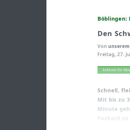
Böblingen:
Den Sch
Von
unserem 
Freitag, 27. J
Artikel 
Exklusiv für A
Schnell, f
Mit bis zu 
Minute gehö
Packard zu .