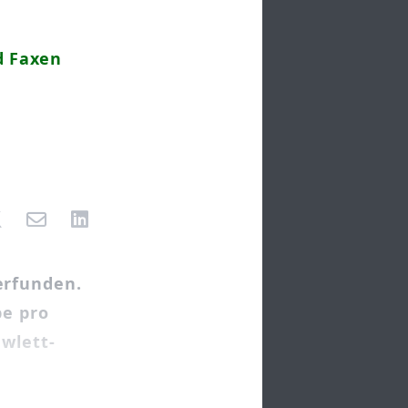
d Faxen
erfunden.
be pro
ewlett-