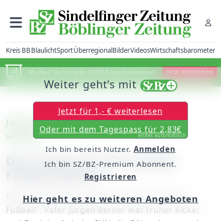
Kreis BB
Blaulicht
Sport
Überregional
Bilder
Videos
Wirtschaftsbarometer
Machen Sie mit beim SZ/BZ-Bürgerbarometer!
Jetzt abstimmen
Weiter geht's mit
Jetzt für 1,- € weiterlesen
Janne und Matti Berner wollen Profi
Oder mit dem Tagespass für 2,83€
werden
endet automatisch
Ich bin bereits Nutzer.
Anmelden
Der Traum von der großen
Ich bin SZ/BZ-Premium Abonnent.
Fußball-Bühne
Registrieren
Bei Familie Berner dreht sich viel um „König
Hier geht es zu weiteren Angeboten
Fußball“. Vater Jürgen Berner war früher Kicker