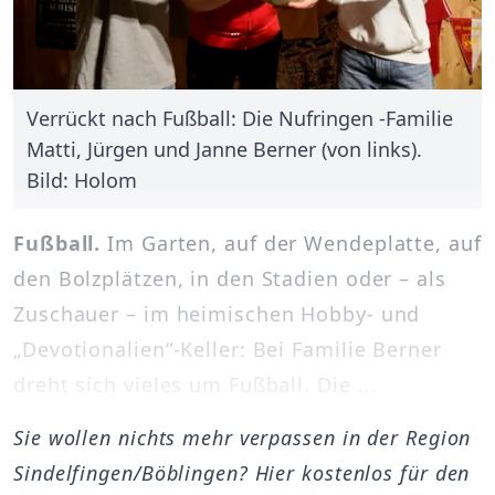
Verrückt nach Fußball: Die Nufringen -Familie
Matti, Jürgen und Janne Berner (von links).
Bild: Holom
Fußball.
Im Garten, auf der Wendeplatte, auf
den Bolzplätzen, in den Stadien oder – als
Zuschauer – im heimischen Hobby- und
„Devotionalien“-Keller: Bei Familie Berner
dreht sich vieles um Fußball. Die ...
Sie wollen nichts mehr verpassen in der Region
Sindelfingen/Böblingen? Hier kostenlos für den