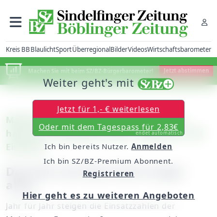
Kreis BB
Blaulicht
Sport
Überregional
Bilder
Videos
Wirtschaftsbarometer
Machen Sie mit beim SZ/BZ-Bürgerbarometer!
Jetzt abstimmen
Weiter geht's mit
Jetzt für 1,- € weiterlesen
Maichingen: Die Freiwillige Feuerwehr
Oder mit dem Tagespass für 2,83€
hatte im vergangenen Jahr insgesamt 158
endet automatisch
Einsätze
Ich bin bereits Nutzer.
Anmelden
Ich bin SZ/BZ-Premium Abonnent.
Die Kuh auf dem Dach toppt
Registrieren
alles
Hier geht es zu weiteren Angeboten
Jahr für Jahr steigen die Einsatzzahlen der