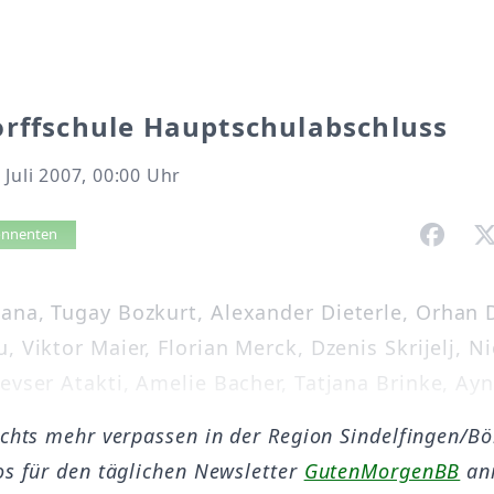
orffschule Hauptschulabschluss
 Juli 2007, 00:00 Uhr
vorlesen
bonnenten
ana, Tugay Bozkurt, Alexander Dieterle, Orhan 
, Viktor Maier, Florian Merck, Dzenis Skrijelj, N
evser Atakti, Amelie Bacher, Tatjana Brinke, Aynu
ichts mehr verpassen in der Region Sindelfingen/B
os für den täglichen Newsletter
GutenMorgenBB
an