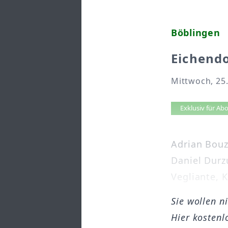
Böblingen
Eichend
Mittwoch, 25.
Artikel 
Exklusiv für A
Adrian Bouz
Daniel Durzu
Vegliante, K
Sie wollen n
Hier kostenl