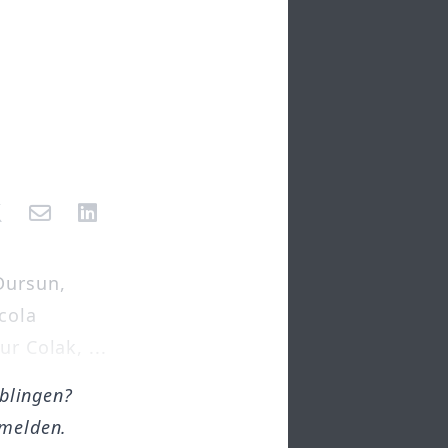
Dursun,
icola
r Colak, ...
öblingen?
melden.