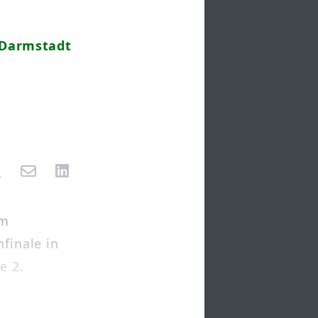
 Darmstadt
am
nfinale in
e 2.