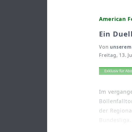
American Fo
Ein Due
Von
unserem 
Freitag, 13. J
Artikel 
Exklusiv für A
Im vergange
Böllenfallto
der Regiona
Bundesliga. 