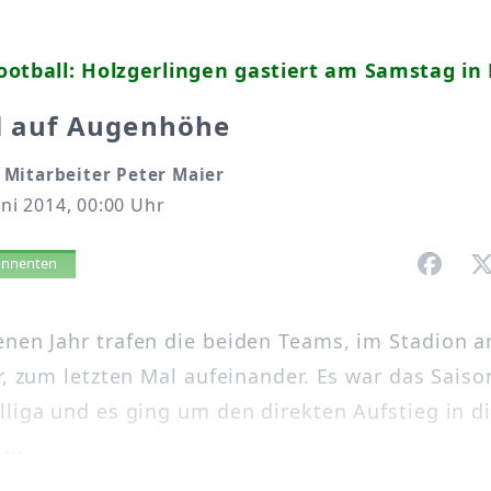
otball: Holzgerlingen gastiert am Samstag in
ll auf Augenhöhe
Mitarbeiter Peter Maier
uni 2014, 00:00 Uhr
vorlesen
bonnenten
nen Jahr trafen die beiden Teams, im Stadion 
r, zum letzten Mal aufeinander. Es war das Saiso
lliga und es ging um den direkten Aufstieg in di
...