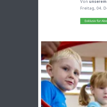
Von
unserem
Freitag, 04. 
Artikel 
Exklusiv für A