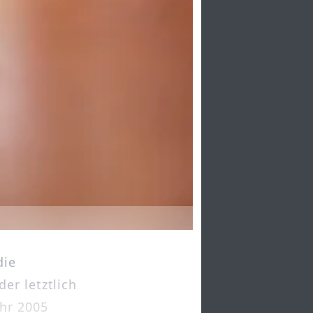
die
er letztlich
hr 2005