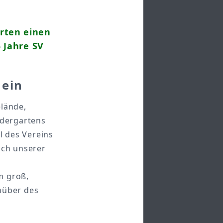
rten einen
5 Jahre SV
 ein
elände,
ndergartens
l des Vereins
uch unserer
m groß,
nüber des