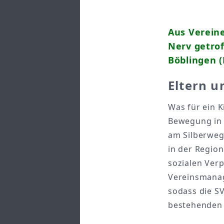
Aus Verein
Nerv getrof
Böblingen (
Eltern u
Was für ein 
Bewegung in v
am Silberweg 
in der Regio
sozialen Verp
Vereinsmanag
sodass die S
bestehenden 