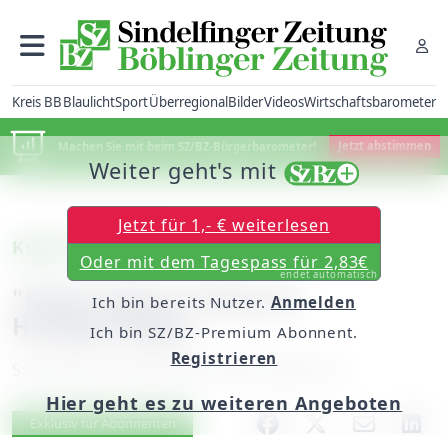
Kreis BB
Blaulicht
Sport
Überregional
Bilder
Videos
Wirtschaftsbarometer
Machen Sie mit beim SZ/BZ-Bürgerbarometer!
Jetzt abstimmen
Weiter geht's mit
Jetzt für 1,- € weiterlesen
Kulturvorschau
Oder mit dem Tagespass für 2,83€
endet automatisch
"Feiert Jesus"-Party in
Ich bin bereits Nutzer.
Anmelden
Holzgerlingen
Ich bin SZ/BZ-Premium Abonnent.
Registrieren
Samstag, 08. September 2007, 00:00 Uhr
Hier geht es zu weiteren Angeboten
Artikel vorlesen
Exklusiv für Abonnenten