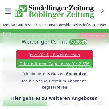
Kreis BB
Blaulicht
Sport
Überregional
Bilder
Videos
Wirtschaftsbarometer
Machen Sie mit beim SZ/BZ-Bürgerbarometer!
Jetzt abstimmen
Weiter geht's mit
Jetzt für 1,- € weiterlesen
Weil im Schönbuch
Oder mit dem Tagespass für 2,83€
endet automatisch
Förderung für
Ich bin bereits Nutzer.
Anmelden
„Hauptstraße/See“
Ich bin SZ/BZ-Premium Abonnent.
Registrieren
Mittwoch, 30. März 2016, 06:00 Uhr
Hier geht es zu weiteren Angeboten
Artikel vorlesen
Exklusiv für Abonnenten