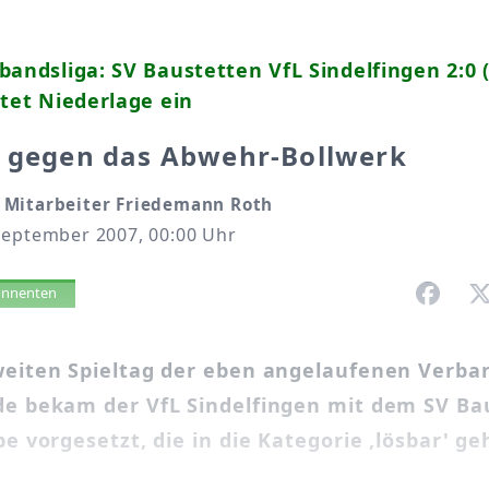
bandsliga: SV Baustetten VfL Sindelfingen 2:0 (
itet Niederlage ein
s gegen das Abwehr-Bollwerk
Mitarbeiter Friedemann Roth
September 2007, 00:00 Uhr
vorlesen
bonnenten
eiten Spieltag der eben angelaufenen Verban
e bekam der VfL Sindelfingen mit dem SV Ba
e vorgesetzt, die in die Kategorie ,lösbar' ge