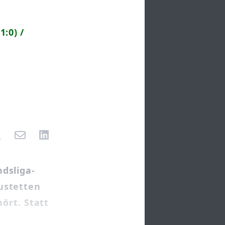
1:0) /
dsliga-
ustetten
hört. Statt