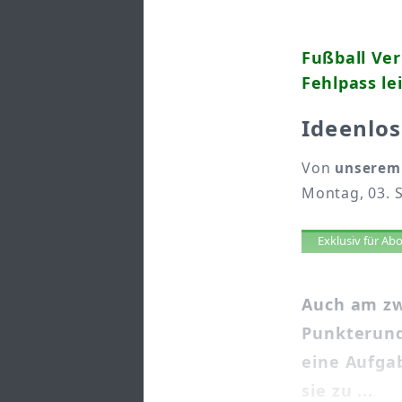
Fußball Ver
Fehlpass le
Ideenlo
Von
unserem 
Montag, 03. 
Artikel 
Exklusiv für A
Auch am zw
Punkterund
eine Aufgab
sie zu ...