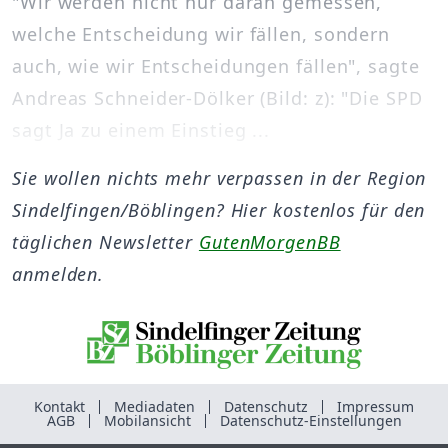
"Wir werden nicht nur daran gemessen,
welche Entscheidung wir fällen, sondern
auch, wie wir Entscheidungen fällen", sagte
Andreas Schneider-Dölker (Bild: z): "Die SPD
sagt Ja zu einem Einstieg ...
Sie wollen nichts mehr verpassen in der Region
Sindelfingen/Böblingen? Hier kostenlos für den
täglichen Newsletter
GutenMorgenBB
anmelden.
Kontakt
Mediadaten
Datenschutz
Impressum
AGB
Mobilansicht
Datenschutz-Einstellungen