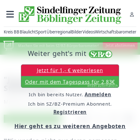
Kreis BB
Blaulicht
Sport
Überregional
Bilder
Videos
Wirtschaftsbarometer
Machen Sie mit beim SZ/BZ-Bürgerbarometer!
Jetzt abstimmen
Weiter geht's mit
Jetzt für 1,- € weiterlesen
"Ja zum Einstieg in diesen
Oder mit dem Tagespass für 2,83€
Stellenabbau"
endet automatisch
Ich bin bereits Nutzer.
Anmelden
Mittwoch, 28. April 2010, 00:00 Uhr
Ich bin SZ/BZ-Premium Abonnent.
Registrieren
Artikel vorlesen
Exklusiv für Abonnenten
Hier geht es zu weiteren Angeboten