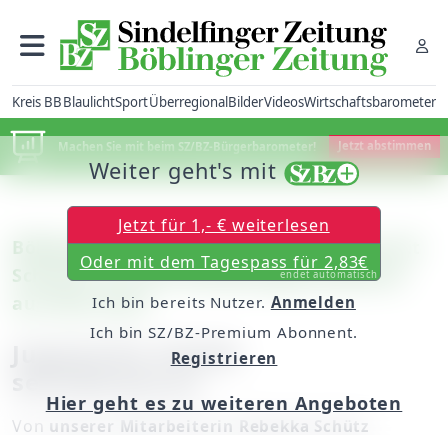
Kreis BB
Blaulicht
Sport
Überregional
Bilder
Videos
Wirtschaftsbarometer
Machen Sie mit beim SZ/BZ-Bürgerbarometer!
Jetzt abstimmen
Weiter geht's mit
Jetzt für 1,- € weiterlesen
Böblingen: Podiumsdiskussion vor und mit
Oder mit dem Tagespass für 2,83€
Schülern mit den Bundestagskandidaten
endet automatisch
aus dem Kreis
Ich bin bereits Nutzer.
Anmelden
Ich bin SZ/BZ-Premium Abonnent.
Jugend für Politik
Registrieren
sensibilisieren
Hier geht es zu weiteren Angeboten
Von
unserer Mitarbeiterin Rebekka Schütz