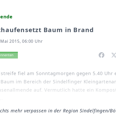
mende
haufensetzt Baum in Brand
 Mai 2015, 06:00 Uhr
vorlesen
bonnenten
eistreife fiel am Sonntagmorgen gegen 5.40 Uhr 
Baum im Bereich der Sindelfinger Kleingartena
senallmende auf. Vermutlich hatte ein Kompos
..
ichts mehr verpassen in der Region Sindelfingen/B