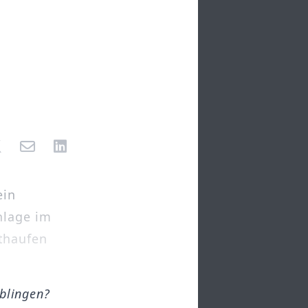
ein
nlage im
thaufen
öblingen?