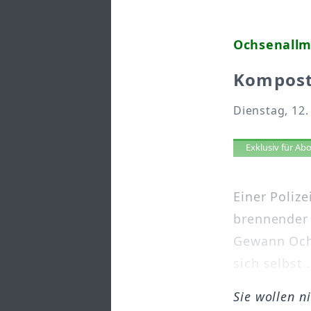
Ochsenall
Kompost
Dienstag, 12.
Artikel 
Exklusiv für A
Einer Poliz
brennender 
Gewann Och
sich selbst .
Sie wollen n