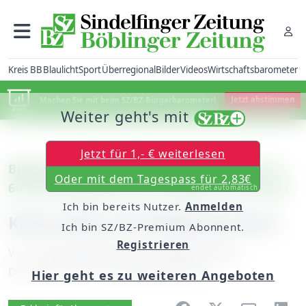
Kreis BB
Blaulicht
Sport
Überregional
Bilder
Videos
Wirtschaftsbarometer
Machen Sie mit beim SZ/BZ-Bürgerbarometer!
Jetzt abstimmen
Weiter geht's mit
Jetzt für 1,- € weiterlesen
Böblingen: Wegen Preisexplosion bei der S
Oder mit dem Tagespass für 2,83€
60 Kostendeckel mit der Region vereinbart
endet automatisch
Ich bin bereits Nutzer.
Anmelden
Kreis zahlt 16,5 Millionen Euro
Ich bin SZ/BZ-Premium Abonnent.
Registrieren
Von
unserer Mitarbeiterin Sybille Schurr
Donnerstag, 24. Juli 2008, 00:00 Uhr
Hier geht es zu weiteren Angeboten