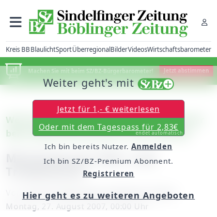
Kreis BB
Blaulicht
Sport
Überregional
Bilder
Videos
Wirtschaftsbarometer
Machen Sie mit beim SZ/BZ-Bürgerbarometer!
Jetzt abstimmen
Weiter geht's mit
Jetzt für 1,- € weiterlesen
Weil der Stadt: Mehrere tausend Besucher
Oder mit dem Tagespass für 2,83€
beim Spätsommermarkt in der Altstadt
endet automatisch
Ich bin bereits Nutzer.
Anmelden
Mischung aus Floh- und
Ich bin SZ/BZ-Premium Abonnent.
Trödelmarkt
Registrieren
Von
unserem Mitarbeiter Matthias Staber
Hier geht es zu weiteren Angeboten
Montag, 27. August 2007, 00:00 Uhr