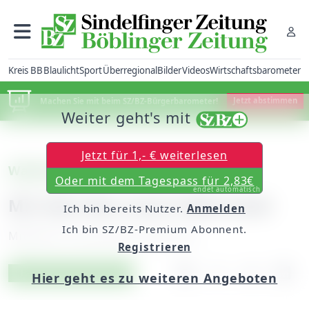
Kreis BB
Blaulicht
Sport
Überregional
Bilder
Videos
Wirtschaftsbarometer
Machen Sie mit beim SZ/BZ-Bürgerbarometer!
Jetzt abstimmen
Weiter geht's mit
Jetzt für 1,- € weiterlesen
Waldenbuch
Oder mit dem Tagespass für 2,83€
endet automatisch
Mit dem Bus nach Filderstadt
Ich bin bereits Nutzer.
Anmelden
Ich bin SZ/BZ-Premium Abonnent.
Mittwoch, 20. Juli 2016, 06:00 Uhr
Registrieren
Artikel vorlesen
Exklusiv für Abonnenten
Hier geht es zu weiteren Angeboten