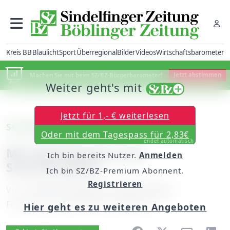
Kreis BB
Blaulicht
Sport
Überregional
Bilder
Videos
Wirtschaftsbarometer
Machen Sie mit beim SZ/BZ-Bürgerbarometer!
Jetzt abstimmen
Weiter geht's mit
Jetzt für 1,- € weiterlesen
SC 04 Tuttlingen SV Böblingen
Oder mit dem Tagespass für 2,83€
endet automatisch
Mit Optimismus zum
Ich bin bereits Nutzer.
Anmelden
Saisonauftakt
Ich bin SZ/BZ-Premium Abonnent.
Registrieren
Von
unserem Redakteur Steffen Müller
Freitag, 10. August 2007, 00:00 Uhr
Hier geht es zu weiteren Angeboten