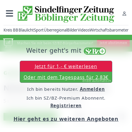
Kreis BB
Blaulicht
Sport
Überregional
Bilder
Videos
Wirtschaftsbarometer
Machen Sie mit beim SZ/BZ-Bürgerbarometer!
Jetzt abstimmen
Weiter geht's mit
Jetzt für 1,- € weiterlesen
Gedanken über uns
Oder mit dem Tagespass für 2,83€
endet automatisch
Nichts wird unmöglich sein
Ich bin bereits Nutzer.
Anmelden
Ich bin SZ/BZ-Premium Abonnent.
Samstag, 30. Juni 2018, 06:00 Uhr
Registrieren
Artikel vorlesen
Exklusiv für Abonnenten
Hier geht es zu weiteren Angeboten