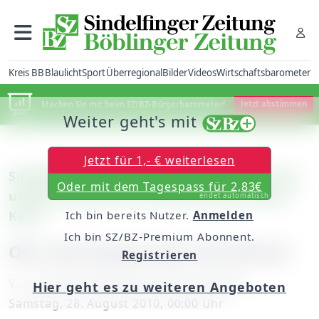
Kreis BB
Blaulicht
Sport
Überregional
Bilder
Videos
Wirtschaftsbarometer
Machen Sie mit beim SZ/BZ-Bürgerbarometer!
Jetzt abstimmen
Weiter geht's mit
Jetzt für 1,- € weiterlesen
Sindelfingen: Sommerserenaden mit Lyrik
Oder mit dem Tagespass für 2,83€
unkonventionell und Pianistenduo Ewers-
endet automatisch
Kuhn
Ich bin bereits Nutzer.
Anmelden
Ich bin SZ/BZ-Premium Abonnent.
Ob's die Raupe oder die Brezel
Registrieren
Von
unserem Mitarbeiter Bernd Heiden
Hier geht es zu weiteren Angeboten
Samstag, 28. August 2010, 00:00 Uhr