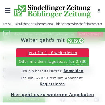
Kreis BB
Blaulicht
Sport
Überregional
Bilder
Videos
Wirtschaftsbarometer
Machen Sie mit beim SZ/BZ-Bürgerbarometer!
Jetzt abstimmen
Weiter geht's mit
Jetzt für 1,- € weiterlesen
Herrenberg
Oder mit dem Tagespass für 2,83€
endet automatisch
Radfahrer beim Sturz schwer
Ich bin bereits Nutzer.
Anmelden
verletzt
Ich bin SZ/BZ-Premium Abonnent.
Registrieren
Montag, 03. Dezember 2018, 06:00 Uhr
Hier geht es zu weiteren Angeboten
Artikel vorlesen
Exklusiv für Abonnenten