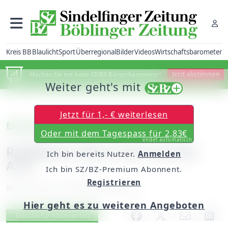
Kreis BB
Blaulicht
Sport
Überregional
Bilder
Videos
Wirtschaftsbarometer
Machen Sie mit beim SZ/BZ-Bürgerbarometer!
Jetzt abstimmen
Weiter geht's mit
Jetzt für 1,- € weiterlesen
Ehningen
Oder mit dem Tagespass für 2,83€
endet automatisch
Radfahrer ohne Licht auf der
Ich bin bereits Nutzer.
Anmelden
A 81
Ich bin SZ/BZ-Premium Abonnent.
Registrieren
Montag, 06. Juli 2009, 00:00 Uhr
Hier geht es zu weiteren Angeboten
Artikel vorlesen
Exklusiv für Abonnenten