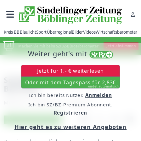
Kreis BB
Blaulicht
Sport
Überregional
Bilder
Videos
Wirtschaftsbarometer
Machen Sie mit beim SZ/BZ-Bürgerbarometer!
Jetzt abstimmen
Weiter geht's mit
Jetzt für 1,- € weiterlesen
Schlägerei am Böblinger
Oder mit dem Tagespass für 2,83€
Bahnhof
endet automatisch
Ich bin bereits Nutzer.
Anmelden
Mittwoch, 24. Mai 2017, 12:28 Uhr
Ich bin SZ/BZ-Premium Abonnent.
Registrieren
Artikel vorlesen
Exklusiv für Abonnenten
Hier geht es zu weiteren Angeboten