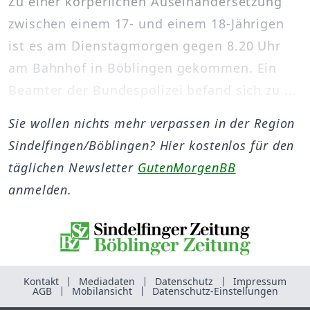
Zu einer körperlichen Auseinandersetzung
zwischen einem 17- und einem 18-Jährigen
ist es am Dienstagmorgen gegen 8.20 Uhr
am Bahnhof in Böblingen gekommen. Ein
Beamter der Bundespolizei befand sich zu ...
Sie wollen nichts mehr verpassen in der Region
Sindelfingen/Böblingen? Hier kostenlos für den
täglichen Newsletter
GutenMorgenBB
anmelden.
Kontakt
Mediadaten
Datenschutz
Impressum
AGB
Mobilansicht
Datenschutz-Einstellungen