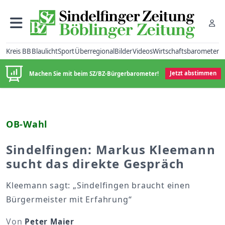
Kreis BB
Blaulicht
Sport
Überregional
Bilder
Videos
Wirtschaftsbarometer
Machen Sie mit beim SZ/BZ-Bürgerbarometer!
Jetzt abstimmen
OB-Wahl
Sindelfingen: Markus Kleemann
sucht das direkte Gespräch
Kleemann sagt: „Sindelfingen braucht einen
Bürgermeister mit Erfahrung“
Von
Peter Maier