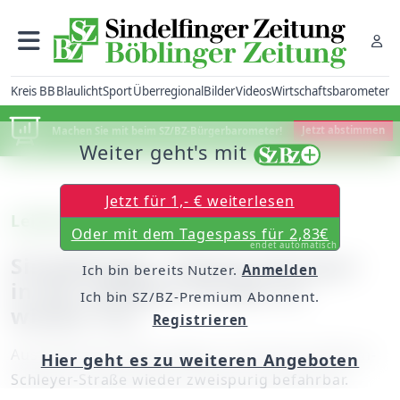
Kreis BB
Blaulicht
Sport
Überregional
Bilder
Videos
Wirtschaftsbarometer
Machen Sie mit beim SZ/BZ-Bürgerbarometer!
Jetzt abstimmen
Weiter geht's mit
Jetzt für 1,- € weiterlesen
Leichte Entspannung
Oder mit dem Tagespass für 2,83€
endet automatisch
Sindelfingen: Zweite Fahrspur
Ich bin bereits Nutzer.
Anmelden
in der Schleyer-Straße ist
Ich bin SZ/BZ-Premium Abonnent.
wieder frei
Registrieren
Aus Richtung Calwer Bogen ist die Hanns-Martin-
Hier geht es zu weiteren Angeboten
Schleyer-Straße wieder zweispurig befahrbar.