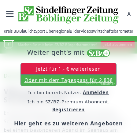
Kreis BB
Blaulicht
Sport
Überregional
Bilder
Videos
Wirtschaftsbarometer
Machen Sie mit beim SZ/BZ-Bürgerbarometer!
Jetzt abstimmen
Weiter geht's mit
Jetzt für 1,- € weiterlesen
Das Seehaus ist ausgezeichnet
Oder mit dem Tagespass für 2,83€
endet automatisch
VfB-Profis machen jungen
Ich bin bereits Nutzer.
Anmelden
Straftätern Mut
Ich bin SZ/BZ-Premium Abonnent.
Registrieren
Ex-Bundesligaspieler Daniel Didavi und Sven
Schipplock, Kapitän des VfB-Regionalliga-Teams,
Hier geht es zu weiteren Angeboten
bei einem besonderen Abend im Seehaus am